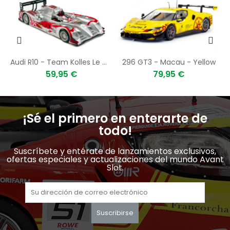
le
Audi R10 - Team Kolles Le Mans 2010 No.15
296 GT3 - Macau - Yellow
59,95 €
79,95 €
¡Sé el primero en enterarte de
todo!
Suscríbete y entérate de lanzamientos exclusivos,
ofertas especiales y actualizaciones del mundo Avant
Slot.
Suscribirse