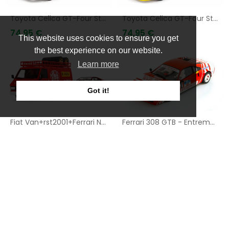
Toyota Celica GT-Four Street White
Toyota Celica GT-Four Street Yellow
74,95 €
74,95 €
This website uses cookies to ensure you get
the best experience on our website.
AÑADIR A LA CESTA
AÑADIR A LA CESTA
Learn more
Got it!
Fiat Van+rst2001+Ferrari No.6 Tour de France 81
Ferrari 308 GTB - Entremont- Targa Florio 1981
299,95 €
79,95 €
AÑADIR A LA CESTA
AÑADIR A LA CESTA
BMW 635 CSi - Original Teille
BMW 635 CSi - Spa 1984 - Motul