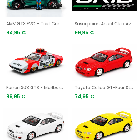
AMV GT3 EVO - Test Car - Figure
Suscripción Anual Club Avant Slot - Membresía Exclusiva
84,95 €
99,95 €
AÑADIR A LA CESTA
AÑADIR A LA CESTA
Ferrari 308 GTB - Marlboro Baja Aragon 1985 - Zanini
Toyota Celica GT-Four Street Red
89,95 €
74,95 €
AÑADIR A LA CESTA
AÑADIR A LA CESTA