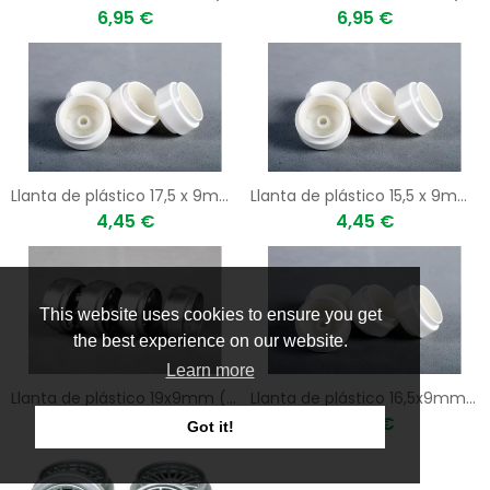
6,95 €
6,95 €
Llanta de plástico 17,5 x 9mm (x4)
Llanta de plástico 15,5 x 9mm (x4)
4,45 €
4,45 €
This website uses cookies to ensure you get
the best experience on our website.
Learn more
Llanta de plástico 19x9mm (x4)
Llanta de plástico 16,5x9mm (x4)
4,45 €
4,45 €
Got it!