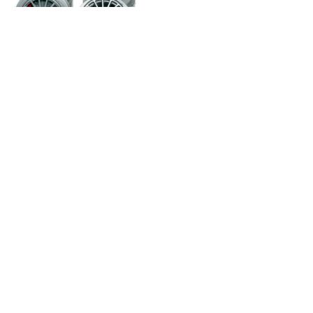
Juego completo de llantas plastico
5,95 €
¡Sé el primero en enterarte de
todo!
Suscríbete y entérate de lanzamientos exclusivos,
ofertas especiales y actualizaciones del mundo Avant
Slot.
Suscribirse