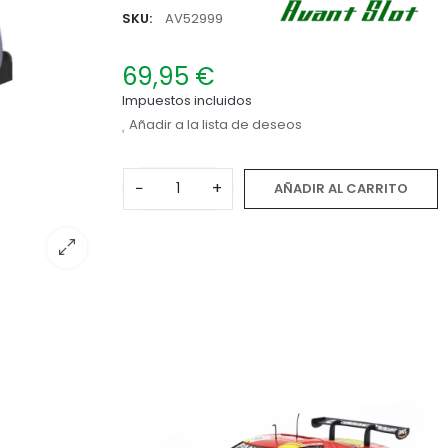
SKU:
AV52999
69,95 €
Impuestos incluidos
Añadir a la lista de deseos
−
+
AÑADIR AL CARRITO