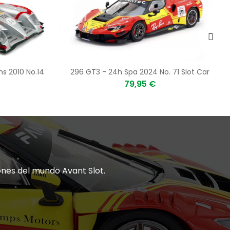
ns 2010 No.14
296 GT3 - 24h Spa 2024 No. 71 Slot Car
79,95 €
ones del mundo Avant Slot.