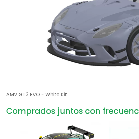
AMV GT3 EVO - White Kit
Comprados juntos con frecuenc