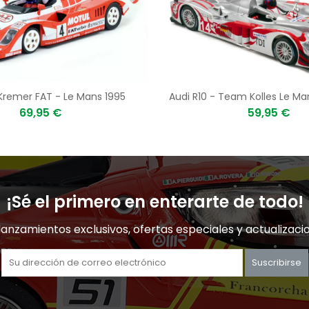
Kremer FAT - Le Mans 1995
Audi R10 - Team Kolles Le Ma
69,95 €
59,95 €
¡Sé el primero en enterarte de todo!
lanzamientos exclusivos, ofertas especiales y actualizaci
Suscribirse