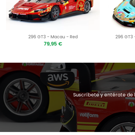
296 GT3 - Macau - Red
296 GT3 
79,95 €
Suscríbete y entérate de 