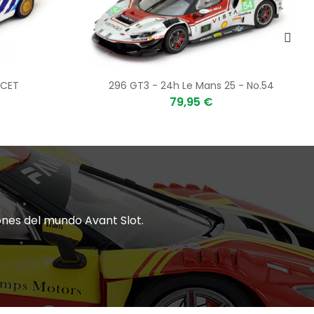
 CET
296 GT3 - 24h Le Mans 25 - No.54
79,95 €
ones del mundo Avant Slot.