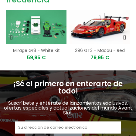
- No.11 - Le Mans 1977
Mirage Gr8 - White Kit
296 GT3 - Macau - Red
59,95 €
79,95 €
¡Sé el primero en enterarte de
todo!
Suscríbete y entérate de lanzamientos exclusivos,
ofertas especiales y actualizaciones del mundo Avant
Slot.