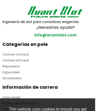
Ingeniería de slot para corredores exigentes.
¿Necesitas ayuda?
info@avantslot.com
Categorías en pole
Coches on track
Coches off track
Repuestos
Especiales
Novedades
Información de carrera
Aviso legal
Política de privacidad
Términos y condiciones
This website uses cookies to ensure you get