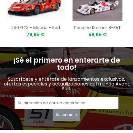
n
296 GT3 - Macau - Red
Porsche Kremer 8-FAT
79,95 €
59,95 €
¡Sé el primero en enterarte de
todo!
Suscríbete y entérate de lanzamientos exclusivos,
ofertas especiales y actualizaciones del mundo Avant
Slot.
Suscribirse