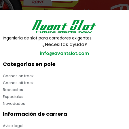
Ingeniería de slot para corredores exigentes.
¿Necesitas ayuda?
info@avantslot.com
Categorías en pole
Coches on track
Coches off track
Repuestos
Especiales
Novedades
Información de carrera
Aviso legal