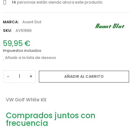
14
personas están viendo ahora este producto
MARCA:
Avant Slot
SKU:
AV51999
59,95 €
Impuestos incluidos
Añadir a la lista de deseos
−
+
AÑADIR AL CARRITO
VW Golf White Kit
Comprados juntos con
frecuencia