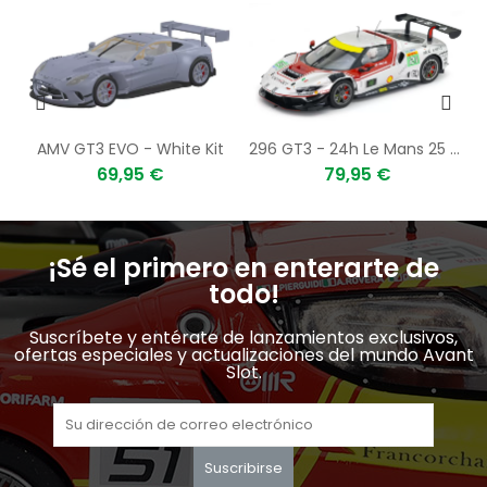
 Kremer FAT - Le Mans 1995
AMV GT3 EVO - White Kit
296 GT3 - 24h Le Mans 25 - No.21
69,95 €
79,95 €
¡Sé el primero en enterarte de
todo!
Suscríbete y entérate de lanzamientos exclusivos,
ofertas especiales y actualizaciones del mundo Avant
Slot.
Suscribirse