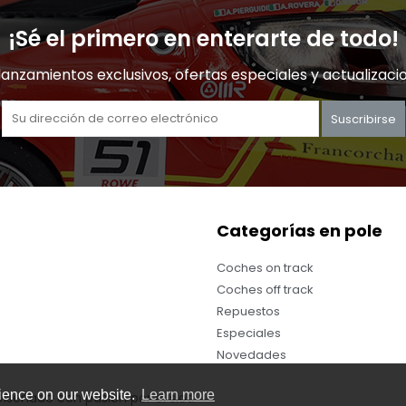
¡Sé el primero en enterarte de todo!
lanzamientos exclusivos, ofertas especiales y actualizaci
Suscribirse
Categorías en pole
Coches on track
Coches off track
Repuestos
Especiales
Novedades
rience on our website.
Learn more
iseñado con pasión por el slot.