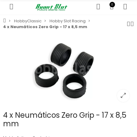
0
HobbyClassic
Hobby Slot Racing
4 x Neumáticos Zero Grip - 17 x 8,5 mm
4 x Neumáticos Zero Grip - 17 x 8,5
mm