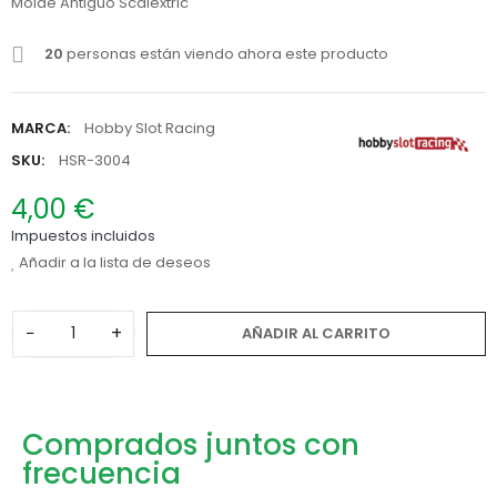
Molde Antiguo Scalextric
20
personas están viendo ahora este producto
MARCA:
Hobby Slot Racing
SKU:
HSR-3004
4,00 €
Impuestos incluidos
Añadir a la lista de deseos
−
+
AÑADIR AL CARRITO
Comprados juntos con
frecuencia