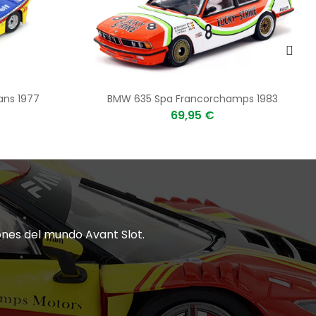
Mans 1977
BMW 635 Spa Francorchamps 1983
69,95 €
ones del mundo Avant Slot.