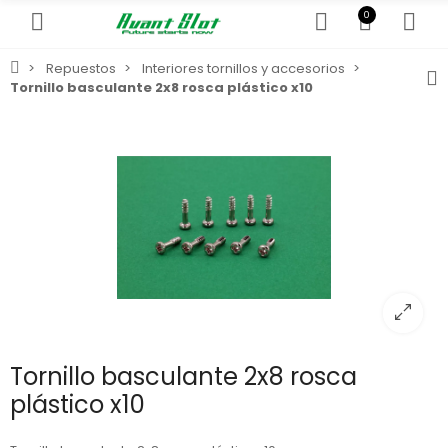
0
Repuestos
Interiores tornillos y accesorios
Tornillo basculante 2x8 rosca plástico x10
Tornillo basculante 2x8 rosca
plástico x10