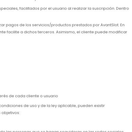
eciales, facilitados por el usuario al realizar la suscripción. Dentro
zar pagos de los servicios/productos prestados por AvantSlot. En
e facilite a dichos terceros. Asimismo, el cliente puede modificar
erés de cada cliente o usuario
condiciones de uso y de la ley aplicable, pueden existir
objetivos:
o de las personas que se hagan seguidoras en las redes sociales