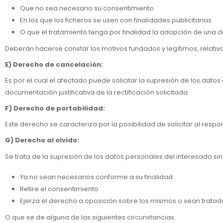
Que no sea necesario su consentimiento
En los que los ficheros se usen con finalidades publicitarias
O que el tratamiento tenga por finalidad la adopción de una de
Deberán hacerse constar los motivos fundados y legítimos, relativo
E) Derecho de cancelación:
Es por el cual el afectado puede solicitar la supresión de los dato
documentación justificativa de la rectificación solicitada.
F) Derecho de portabilidad:
Este derecho se caracteriza por la posibilidad de solicitar al resp
G) Derecho al olvido:
Se trata de la supresión de los datos personales del interesado si
Ya no sean necesarios conforme a su finalidad
Retire el consentimiento
Ejerza el derecho a oposición sobre los mismos o sean tratado
O que se de alguna de las siguientes circunstancias: