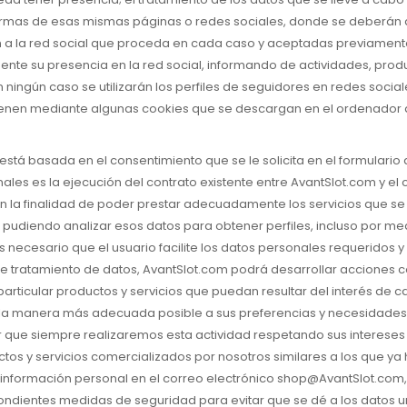
s normas de esas mismas páginas o redes sociales, donde se deberán
 a la red social que proceda en cada caso y aceptadas previamente 
mente su presencia en la red social, informando de actividades, prod
n ningún caso se utilizarán los perfiles de seguidores en redes socia
tienen mediante algunas cookies que se descargan en el ordenador
stá basada en el consentimiento que se le solicita en el formulario d
les es la ejecución del contrato existente entre AvantSlot.com y el c
con la finalidad de poder prestar adecuadamente los servicios que s
s, pudiendo analizar esos datos para obtener perfiles, incluso por
 es necesario que el usuario facilite los datos personales requeridos
e tratamiento de datos, AvantSlot.com podrá desarrollar acciones come
rticular productos y servicios que puedan resultar del interés de c
de la manera más adecuada posible a sus preferencias y necesidad
ber que siempre realizaremos esta actividad respetando sus interese
uctos y servicios comercializados por nosotros similares a los que y
a información personal en el correo electrónico shop@AvantSlot.com,
ondientes medidas de seguridad para evitar que se dé a los datos un 