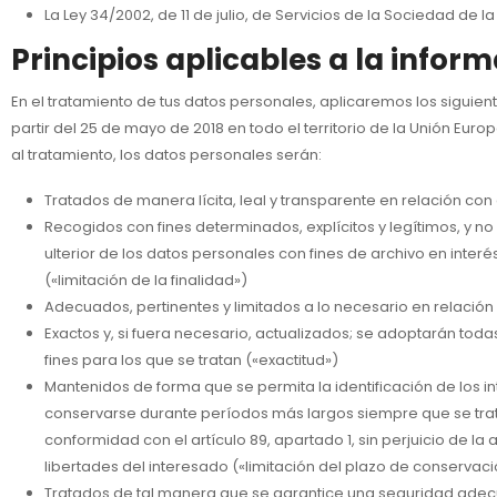
La Ley 34/2002, de 11 de julio, de Servicios de la Sociedad de 
Principios aplicables a la infor
En el tratamiento de tus datos personales, aplicaremos los siguie
partir del 25 de mayo de 2018 en todo el territorio de la Unión Eur
al tratamiento, los datos personales serán:
Tratados de manera lícita, leal y transparente en relación con e
Recogidos con fines determinados, explícitos y legítimos, y no
ulterior de los datos personales con fines de archivo en interés
(«limitación de la finalidad»)
Adecuados, pertinentes y limitados a lo necesario en relación
Exactos y, si fuera necesario, actualizados; se adoptarán tod
fines para los que se tratan («exactitud»)
Mantenidos de forma que se permita la identificación de los 
conservarse durante períodos más largos siempre que se traten 
conformidad con el artículo 89, apartado 1, sin perjuicio de 
libertades del interesado («limitación del plazo de conservaci
Tratados de tal manera que se garantice una seguridad adecuad