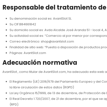
Responsable del tratamiento de 
Su denominación social es: AvantSlot SL
Su CIF:B84661842
Su domicilio social es: Avda Alcalde José Aranda 51 - local 4, 
Su actividad social es: “Comercio al por menor por correspond
Correo electrónico: shop@avantslot.com
Finalidad de sitio web: “Puesta a disposición de productos p
Páginas: AvantSlot.com
Adecuación normativa
AvantSlot , como titular de AvantSlot.com, ha adecuado esta web a
El Reglamento (UE) 2016/679 del Parlamento Europeo y del Conse
la libre circulación de estos datos (RGPD)
La Ley Orgánica 15/1999, de 13 de diciembre, de Protección de
El Real Decreto 1.720/2007, de 21 de diciembre, por el que se
(RPD).