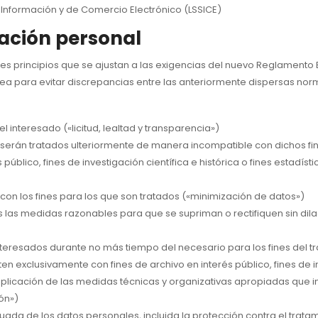
la Información y de Comercio Electrónico (LSSICE)
mación personal
ntes principios que se ajustan a las exigencias del nuevo Reglamento
opea para evitar discrepancias entre las anteriormente dispersas norma
l interesado («licitud, lealtad y transparencia»)
 serán tratados ulteriormente de manera incompatible con dichos fine
 público, fines de investigación científica e histórica o fines estadíst
 con los fines para los que son tratados («minimización de datos»)
as las medidas razonables para que se supriman o rectifiquen sin dil
interesados durante no más tiempo del necesario para los fines del 
exclusivamente con fines de archivo en interés público, fines de inve
la aplicación de las medidas técnicas y organizativas apropiadas que
ón»)
a de los datos personales, incluida la protección contra el tratamie