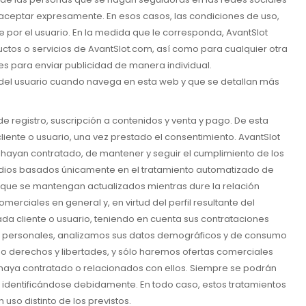
 aceptar expresamente. En esos casos, las condiciones de uso,
por el usuario. En la medida que le corresponda, AvantSlot
uctos o servicios de AvantSlot.com, así como para cualquier otra
les para enviar publicidad de manera individual.
 del usuario cuando navega en esta web y que se detallan más
e registro, suscripción a contenidos y venta y pago. De esta
liente o usuario, una vez prestado el consentimiento. AvantSlot
e hayan contratado, de mantener y seguir el cumplimiento de los
 medios basados únicamente en el tratamiento automatizado de
 y que se mantengan actualizados mientras dure la relación
rciales en general y, en virtud del perfil resultante del
ada cliente o usuario, teniendo en cuenta sus contrataciones
es personales, analizamos sus datos demográficos y de consumo
s o derechos y libertades, y sólo haremos ofertas comerciales
a haya contratado o relacionados con ellos. Siempre se podrán
 identificándose debidamente. En todo caso, estos tratamientos
uso distinto de los previstos.