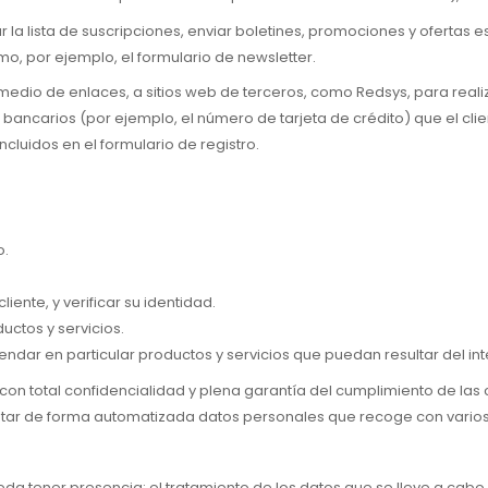
 la lista de suscripciones, enviar boletines, promociones y ofertas esp
omo, por ejemplo, el formulario de newsletter.
 medio de enlaces, a sitios web de terceros, como Redsys, para reali
ancarios (por ejemplo, el número de tarjeta de crédito) que el client
cluidos en el formulario de registro.
o.
liente, y verificar su identidad.
uctos y servicios.
ndar en particular productos y servicios que puedan resultar del int
 con total confidencialidad y plena garantía del cumplimiento de las 
atar de forma automatizada datos personales que recoge con varios 
eda tener presencia; el tratamiento de los datos que se lleve a cab