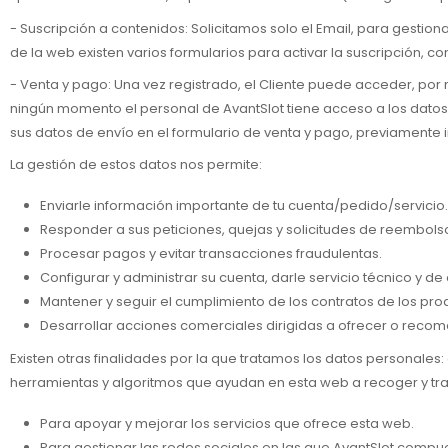
- Suscripción a contenidos: Solicitamos solo el Email, para gestionar
de la web existen varios formularios para activar la suscripción, c
- Venta y pago: Una vez registrado, el Cliente puede acceder, por
ningún momento el personal de AvantSlot tiene acceso a los datos b
sus datos de envío en el formulario de venta y pago, previamente in
La gestión de estos datos nos permite:
Enviarle información importante de tu cuenta/pedido/servicio.
Responder a sus peticiones, quejas y solicitudes de reembols
Procesar pagos y evitar transacciones fraudulentas.
Configurar y administrar su cuenta, darle servicio técnico y de c
Mantener y seguir el cumplimiento de los contratos de los prod
Desarrollar acciones comerciales dirigidas a ofrecer o recome
Existen otras finalidades por la que tratamos los datos personales:
herramientas y algoritmos que ayudan en esta web a recoger y tr
Para apoyar y mejorar los servicios que ofrece esta web.
Para gestionar las redes sociales en las que AvantSlot.compu