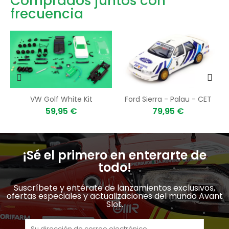
Comprados juntos con
frecuencia
n
VW Golf White Kit
Ford Sierra - Palau - CET
B
59,95 €
79,95 €
¡Sé el primero en enterarte de
todo!
Suscríbete y entérate de lanzamientos exclusivos,
ofertas especiales y actualizaciones del mundo Avant
Slot.